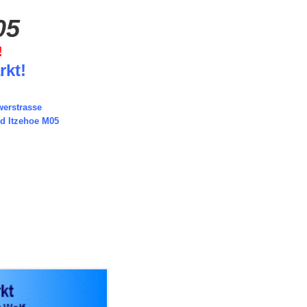
05
!
r
kt!
werstrasse
nd Itzehoe M05